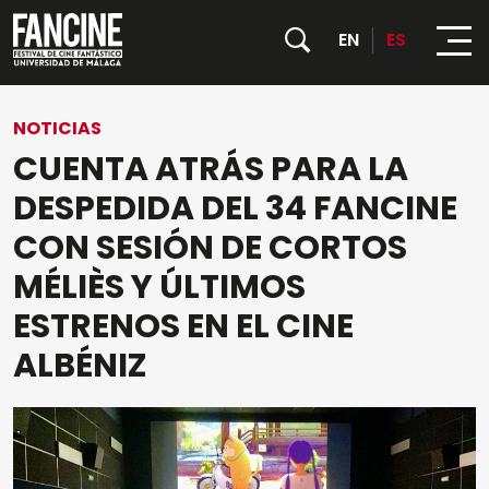
EN
ES
NOTICIAS
FESTIVAL
CUENTA ATRÁS PARA LA
PROGRAMACIÓN
Sobre nosotros
DESPEDIDA DEL 34 FANCINE
CON SESIÓN DE CORTOS
ACTIVIDADES
Películas
Instituciones y Entidades colaboradoras
MÉLIÈS Y ÚLTIMOS
Todas las actividades
CONVOCATORIAS
Días
ESTRENOS EN EL CINE
PALMARÉS 35 FANCINE
NOTICIAS
ALBÉNIZ
Contenedor Cultural
PRENSA
Jurado Oficial
Muelle Uno
HORARIOS
Jurado Joven