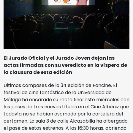
Rectorado de la UMA
Sedes
Cine Albéniz
Noviembre Fantasma
Salón de Actos E.T.S.I.
Ediciones Anteriores
El Jurado Oficial y el Jurado Joven dejan las
Facultad de Ciencias
actas firmadas con su veredicto en la víspera de
Videos
la clausura de esta edición
Museo Picasso
Últimos compases de la 34 edición de Fancine. El
MIFF
festival de cine fantástico de la Universidad de
Polo de Contenidos Digitales
Málaga ha encarado su recta final este miércoles con
los pases de tres nuevos títulos en el Cine Albéniz que
Reglamento
todavía no se habían asomado por la cartelera del
certamen. La sala 3 de calle Alcazabilla ha albergado
el pase de estos estrenos. A las 16:30 horas, abriendo
Entradas