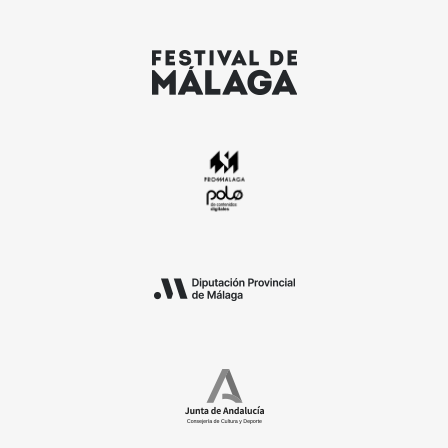
Rectorado de la UMA
Sedes
Cine Albéniz
Noviembre Fantasma
Salón de Actos E.T.S.I.
Ediciones Anteriores
Facultad de Ciencias
Videos
Museo Picasso
MIFF
Polo de Contenidos Digitales
Reglamento
Entradas