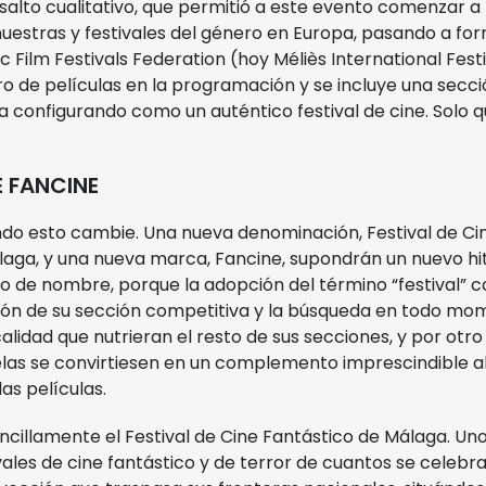
alto cualitativo, que permitió a este evento comenzar a 
estras y festivales del género en Europa, pasando a for
Museo Picasso
 Film Festivals Federation (hoy Méliès International Festi
 de películas en la programación y se incluye una secci
a configurando como un auténtico festival de cine. Solo q
Polo de Contenidos
Digitales
E FANCINE
do esto cambie. Una nueva denominación, Festival de Cin
laga, y una nueva marca, Fancine, supondrán un nuevo hit
 de nombre, porque la adopción del término “festival” c
ción de su sección competitiva y la búsqueda en todo m
lidad que nutrieran el resto de sus secciones, y por otro
elas se convirtiesen en un complemento imprescindible al
as películas.
ncillamente el Festival de Cine Fantástico de Málaga. Un
ales de cine fantástico y de terror de cuantos se celebr