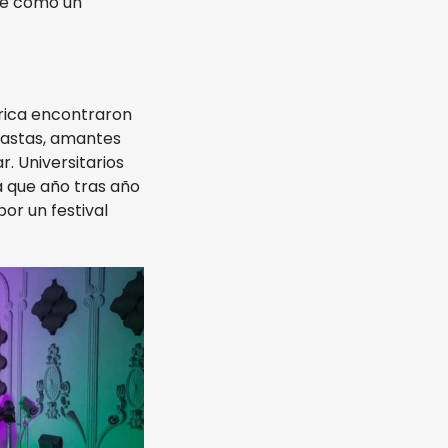
se como un
órica encontraron
siastas, amantes
. Universitarios
a que año tras año
or un festival