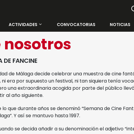
ACTIVIDADES
CONVOCATORIAS
NOTICIAS
Todas las actividades
 nosotros
Contenedor Cultural
A DE FANCINE
Muelle Uno
idad de Málaga decide celebrar una muestra de cine fantá
 ni era por supuesto un festival, ni tan siquiera tenía voc
Rectorado de la UMA
Pero una extraordinaria acogida por parte del público llev
ir al año siguiente.
Cine Albéniz
 de lo que durante años se denominó “Semana de Cine Fant
aga”. Y así se mantuvo hasta 1997.
Salón de Actos E.T.S.I.
ando se decida añadir a su denominación el adjetivo “inte
Facultad de Ciencias