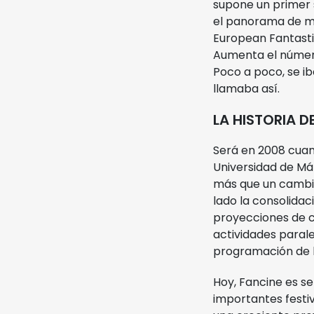
supone un primer s
el panorama de mu
Noviembre Fantasma
European Fantastic
Aumenta el número
Ediciones Anteriores
Poco a poco, se ib
llamaba así.
Videos
LA HISTORIA D
MIFF
Será en 2008 cuan
Universidad de Má
Reglamento
más que un cambio
lado la consolida
proyecciones de ca
Entradas
actividades paral
programación de l
Hoy, Fancine es se
importantes festiv