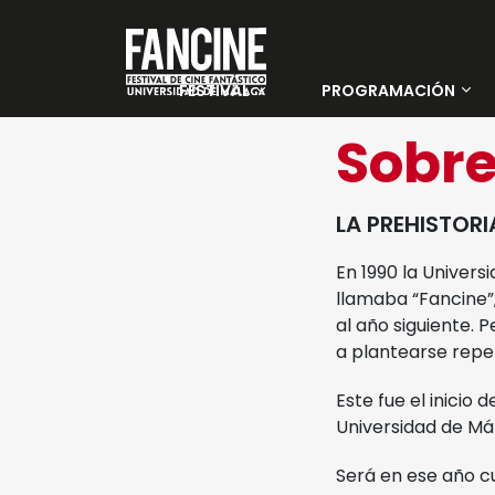
FESTIVAL
PROGRAMACIÓN
Sobre nosotros
Películas
Sobre
Instituciones y
Días
Entidades
LA PREHISTORI
colaboradoras
En 1990 la Univers
llamaba “Fancine”,
PALMARÉS 35 FANCINE
al año siguiente. 
a plantearse repet
Jurado Oficial
Este fue el inicio
Jurado Joven
Universidad de Mál
Será en ese año cu
Sedes