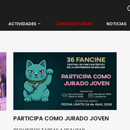
ACTIVIDADES
CONVOCATORIAS
NOTICIAS
Todas las actividades
Contenedor Cultural
Muelle Uno
Rectorado de la UMA
Cine Albéniz
Salón de Actos E.T.S.I.
PARTICIPA COMO JURADO JOVEN
Facultad de Ciencias