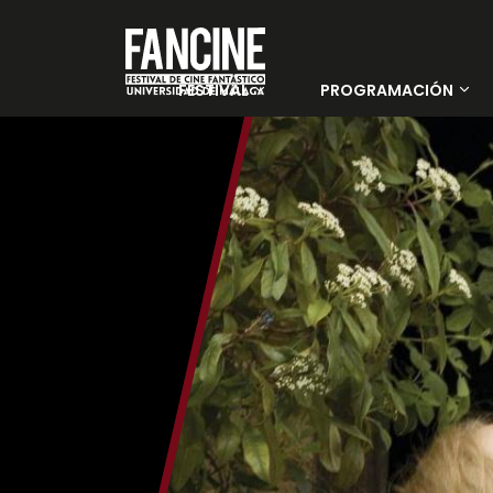
FESTIVAL
PROGRAMACIÓN
Sobre nosotros
Películas
Instituciones y
Días
Entidades
colaboradoras
PALMARÉS 35 FANCINE
Jurado Oficial
Jurado Joven
Sedes