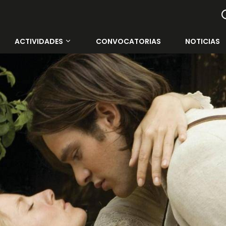
ACTIVIDADES
CONVOCATORIAS
NOTICIAS
Todas las actividades
Contenedor Cultural
Muelle Uno
Rectorado de la UMA
Cine Albéniz
Salón de Actos E.T.S.I.
Facultad de Ciencias