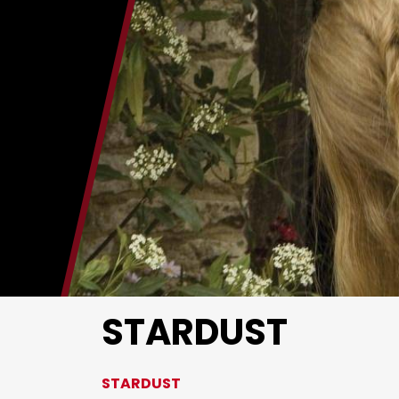
Noviembre Fantasma
Ediciones Anteriores
Videos
MIFF
Reglamento
Entradas
STARDUST
STARDUST