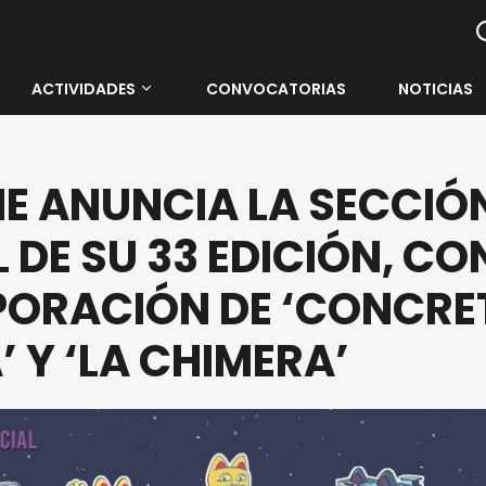
ACTIVIDADES
CONVOCATORIAS
NOTICIAS
Todas las actividades
E ANUNCIA LA SECCIÓ
Contenedor Cultural
L DE SU 33 EDICIÓN, CO
Muelle Uno
PORACIÓN DE ‘CONCRE
Rectorado de la UMA
’ Y ‘LA CHIMERA’
Cine Albéniz
Salón de Actos E.T.S.I.
Facultad de Ciencias