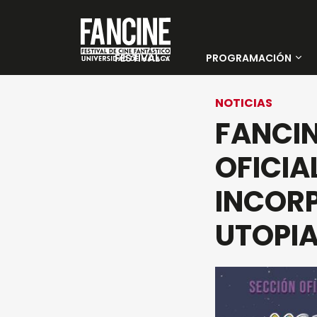
FESTIVAL
PROGRAMACIÓN
Sobre nosotros
Películas
NOTICIAS
FANCIN
Instituciones y
Días
Entidades
OFICIA
colaboradoras
INCOR
PALMARÉS 35 FANCINE
UTOPIA
Jurado Oficial
Jurado Joven
Sedes