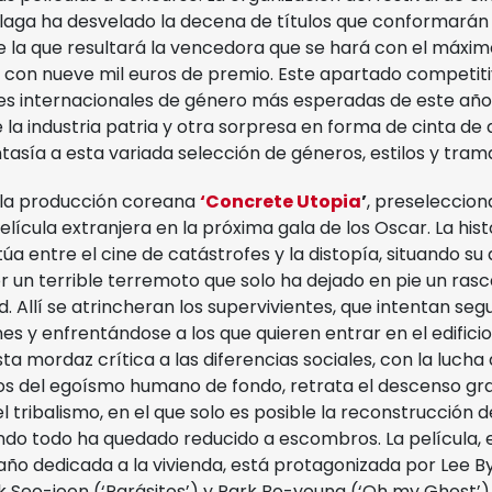
laga ha desvelado la decena de títulos que conformarán l
de la que resultará la vencedora que se hará con el máxi
con nueve mil euros de premio. Este apartado competitiv
es internacionales de género más esperadas de este añ
la industria patria y otra sorpresa en forma de cinta de
tasía a esta variada selección de géneros, estilos y tram
á la producción coreana
‘Concrete Utopia
’
, preseleccion
lícula extranjera en la próxima gala de los Oscar. La histo
a entre el cine de catástrofes y la distopía, situando s
 un terrible terremoto que solo ha dejado en pie un rasc
d. Allí se atrincheran los supervivientes, que intentan seg
s y enfrentándose a los que quieren entrar en el edifici
ta mordaz crítica a las diferencias sociales, con la lucha 
os del egoísmo humano de fondo, retrata el descenso gra
l tribalismo, en el que solo es posible la reconstrucción 
o todo ha quedado reducido a escombros. La película, e
ño dedicada a la vivienda, está protagonizada por Lee By
k Seo-joon (‘Parásitos’) y Park Bo-young (‘Oh my Ghost’)