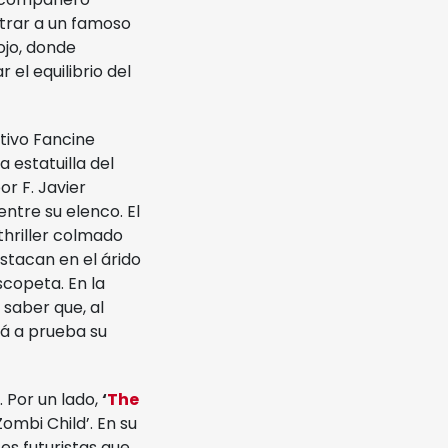
trar a un famoso
ojo, donde
el equilibrio del
tivo Fancine
 estatuilla del
por F. Javier
ntre su elenco. El
thriller colmado
stacan en el árido
escopeta. En la
 saber que, al
rá a prueba su
. Por un lado,
‘
The
Zombi Child’. En su
es futuristas que