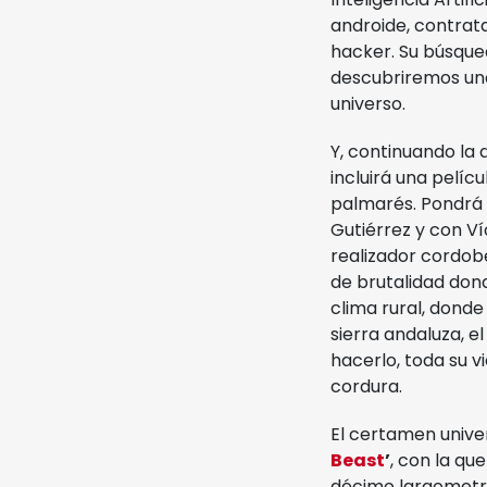
androide, contra
hacker. Su búsque
descubriremos una
universo.
Y, continuando la 
incluirá una pelíc
palmarés. Pondrá el
Gutiérrez y con Ví
realizador cordob
de brutalidad dond
clima rural, donde 
sierra andaluza, e
hacerlo, toda su v
cordura.
El certamen univer
Beast
’
, con la qu
décimo largometra