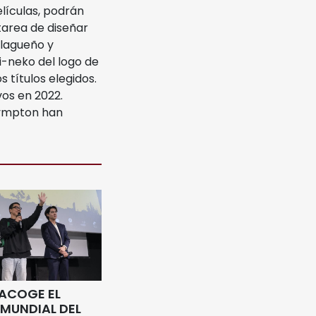
lículas, podrán
tarea de diseñar
alagueño y
-neko del logo de
 títulos elegidos.
vos en 2022.
Plympton han
 ACOGE EL
MUNDIAL DEL