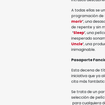
A todas ellas se 
programación de 
morir
’
, una desas
de repente y sin 
‘
Sleep
’
, una pelí
inesperado sonamb
Uncle
’
, una produ
inimaginable.
Pasaporte Fanci
Esta decena de tít
iniciativa que ya 
cita más fantásti
Se trata de un par
selección de pelí
para cualquiera d