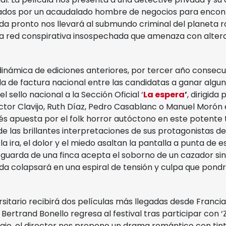
tados por un acaudalado hombre de negocios para encon
da pronto nos llevará al submundo criminal del planeta r
 red conspirativa insospechada que amenaza con alterar 
dinámica de ediciones anteriores, por tercer año consecu
ula de factura nacional entre las candidatas a ganar alguna
 sello nacional a la Sección Oficial ‘
La espera
’
, dirigida 
ctor Clavijo, Ruth Díaz, Pedro Casablanc o Manuel Morón e
és apuesta por el folk horror autóctono en este potente 
e las brillantes interpretaciones de sus protagonistas de
la ira, el dolor y el miedo asaltan la pantalla a punta de 
l guarda de una finca acepta el soborno de un cazador sin
ida colapsará en una espiral de tensión y culpa que pond
sitario recibirá dos películas más llegadas desde Francia
e Bertrand Bonello regresa al festival tras participar con ‘
je, el director nos propone un drama romántico con tint