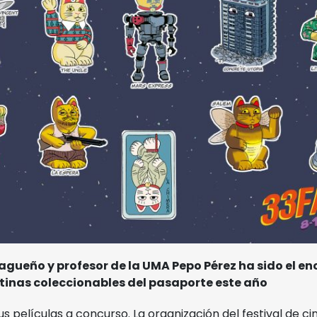
Museo Picasso
Polo de Contenidos
Digitales
lagueño y profesor de la UMA Pepo Pérez ha sido el e
tinas coleccionables del pasaporte este año
us películas a concurso. La organización del festival de ci