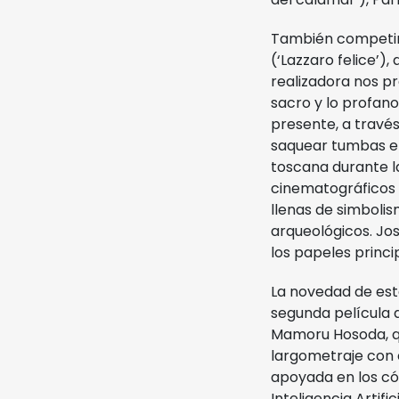
También competi
(‘Lazzaro felice’)
realizadora nos p
sacro y lo profano,
presente, a travé
saquear tumbas et
toscana durante l
cinematográficos y
llenas de simbolis
arqueológicos. Jos
los papeles princip
La novedad de est
segunda película d
Mamoru Hosoda, que
largometraje con 
apoyada en los cód
Inteligencia Artif