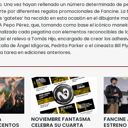
lo. Una vez hayan rellenado un número determinado de pe
rte por diferentes regalos promocionales de Fancine. La 
es ‘gatetes’ ha recaído en esta ocasión en el dibujante m
A Pepo Pérez, que, tomando como base el icónico maneki
nalizado cada pegatina con elementos reconocibles de los
sí el relevo a Tomás Hijo, encargado de crear los adhesi
talla de Ángel Idígoras, Pedrita Parker o el cineasta Bill 
tarea en ediciones anteriores.
A
NOVIEMBRE FANTASMA
FANCINE
ACENTOS
CELEBRA SU CUARTA
ESTRENO 