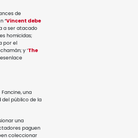
vances de
ón
‘
Vincent debe
a a ser atacado
es homicidas;
 por el
 chamán; y ‘
The
desenlace
 Fancine, una
 del público de la
sionar una
pectadores paguen
eben coleccionar