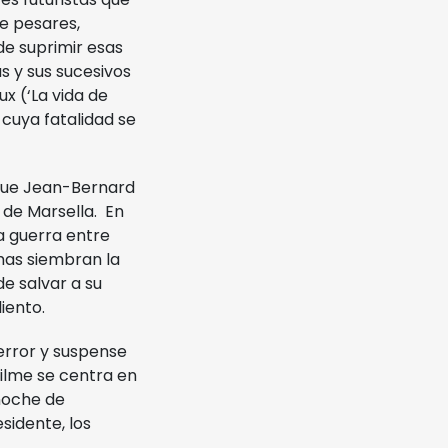
e pesares,
de suprimir esas
s y sus sucesivos
x (‘La vida de
 cuya fatalidad se
 que Jean-Bernard
 de Marsella. En
a guerra entre
mas siembran la
de salvar a su
iento.
error y suspense
filme se centra en
noche de
sidente, los