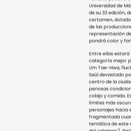
Universidad de Má
de su 33 edición, 
certamen, dotado 
de las produccion
representación de 
pondrá color y fan
Entre ellas estar
categoría mejor pe
Um Tae-Hwa, fluctú
Seúl devastado por
centro de la ciuda
penosas condicione
cobijo y comida. Es
límites más oscur
personajes hacia e
fragmentada cuand
temática de este a
del calamar’), Par