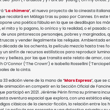
rá
‘
La chimera
’
, el nuevo proyecto de la cineasta italia
, que recalará en Málaga tras su paso por Cannes. En este t
ropone una poética fábula en la que se desdibujan los má
 el mito y lo pagano, lo onírico y la realidad, o el pasado
s de unos pintorescos personajes, pobres y marginados, q
ruscas y vender ilegalmente las reliquias. Ambientada e
a década de los ochenta, la película mezcla hasta tres f
 un sinfín de recursos estilísticos para reproducir lumin
mo y belleza, por las que transita este relato de amor, cod
h O’Connor (‘The Crown’) e Isabella Rossellini (‘Terciope
ales de la cinta.
a 33 edición viene de la mano de
‘
Mars Express
’
, que se 
e animación en competir en la Sección Oficial de Fancine 
 participó en 2021. Jérémie Périn firma su primera incur
esta aventura espacial que explora, con una estética ele
igos clásicos de la ciencia-ficción, la relación entre los
icial. La película nos presenta a una detective privada y 