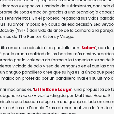
 tiempos y espacios. Hastiada de sufrimientos, cansada d
librarse de toda emoción gracias a una tecnología capaz 
 sentimientos. En el proceso, repasará sus vidas pasada
is, su amor imposible y causa de esa decisión. Léa Seydou
ackay (‘1917’) dan vida delante de la cámara a la pareja,
temas de The Pointer Sisters y Visage.
dilio amoroso coincidirá en pantalla con
‘
Salem
’
, con la
 por la cruda realidad de los barrios más desfavorecidos
cado por la violencia da forma a la tragedia eterna de l
iente viciado de odio y sed de venganza en el que las ar
un antiguo pandillero cree que su hija es la única que pue
aldición proferida por un pandillero rival en su último al
confirmaciones es
‘
Little Bone Lodge
’
, una propuesta de t
 subgénero
home invasion
dirigida por Matthias Hoene. El 
inales que buscan refugio en una granja aislada en una 
erras Altas de Escocia. Tras retener cautiva a la familia re
n que la casa guarda secretos oscuros.