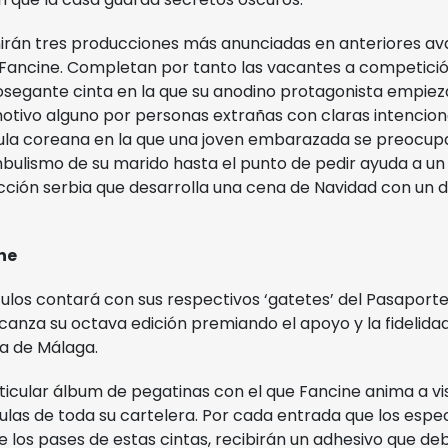
unirán tres producciones más anunciadas en anteriores a
Fancine. Completan por tanto las vacantes a competici
osegante cinta en la que su anodino protagonista empiez
motivo alguno por personas extrañas con claras intencion
cula coreana en la que una joven embarazada se preocupa
ulismo de su marido hasta el punto de pedir ayuda a un
cción serbia que desarrolla una cena de Navidad con un 
ne
ulos contará con sus respectivos ‘gatetes’ del Pasaporte
alcanza su octava edición premiando el apoyo y la fidelidad
ca de Málaga.
ticular álbum de pegatinas con el que Fancine anima a vi
culas de toda su cartelera. Por cada entrada que los es
e los pases de estas cintas, recibirán un adhesivo que d