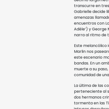
transcurre en tres
Gabrielle decide 
amenazas llamadas
encuentros con Lou
Adèle’) y George M
narra al ritmo de 
Este melancólico i
Marlin nos paseará
este escenario mar
bandas. En un amb
muerte a su paso, 
comunidad de una m
La última de las 
perteneciente al
dos hermanos crim
tormenta en las Ti
intrusos descubre