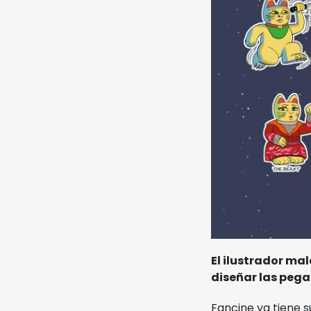
Noviembre Fantasma
Ediciones Anteriores
Videos
MIFF
Reglamento
Entradas
El ilustrador ma
diseñar las pega
Fancine ya tiene s