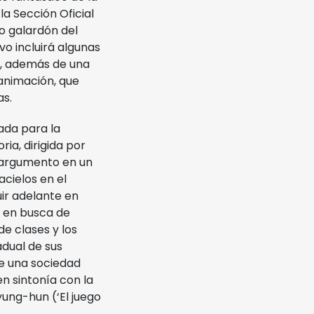
a Sección Oficial
mo galardón del
o incluirá algunas
o, además de una
 animación, que
as.
ada para la
ria, dirigida por
u argumento en un
acielos en el
uir adelante en
o en busca de
de clases y los
dual de sus
de una sociedad
n sintonía con la
ung-hun (‘El juego
.