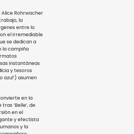
na Alice Rohrwacher
rabajo, la
rgenes entre lo
 con el irremediable
ue se dedican a
n la campiña
ormatos
osas instantáneas
icia y tesoros
lo azul’) asumen
convierte en la
tras ‘Belle’, de
sión en el
gante y efectista
 humanos y la
su compañero