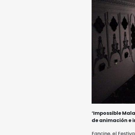
Noviembre Fantasma
Ediciones Anteriores
Videos
MIFF
Reglamento
Entradas
‘Impossible Mala
de animación e 
Fancine, el Festiv