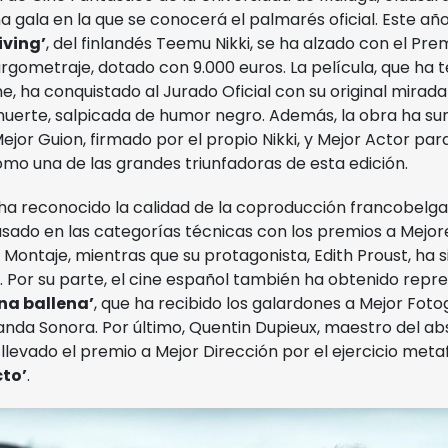
a gala en la que se conocerá el palmarés oficial. Este añ
iving’
, del finlandés Teemu Nikki, se ha alzado con el Pre
rgometraje, dotado con 9.000 euros. La película, que ha 
e, ha conquistado al Jurado Oficial con su original mirada
a muerte, salpicada de humor negro. Además, la obra ha s
jor Guion, firmado por el propio Nikki, y Mejor Actor par
mo una de las grandes triunfadoras de esta edición.
 ha reconocido la calidad de la coproducción francobelg
asado en las categorías técnicas con los premios a Mejor
 Montaje, mientras que su protagonista, Edith Proust, ha s
. Por su parte, el cine español también ha obtenido repr
na ballena’
, que ha recibido los galardones a Mejor Foto
anda Sonora. Por último, Quentin Dupieux, maestro del ab
 llevado el premio a Mejor Dirección por el ejercicio meta
cto’
.