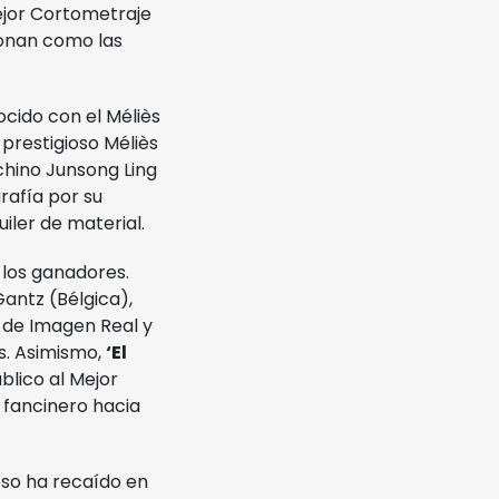
Mejor Cortometraje
ronan como las
ocido con el Méliès
prestigioso Méliès
chino Junsong Ling
rafía por su
uiler de material.
 los ganadores.
antz (Bélgica),
s de Imagen Real y
s. Asimismo,
‘El
blico al Mejor
 fancinero hacia
oso ha recaído en