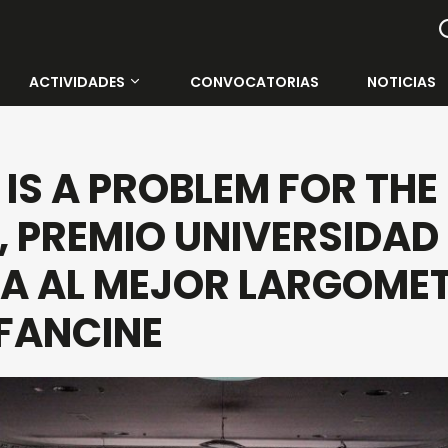
ACTIVIDADES
CONVOCATORIAS
NOTICIAS
Todas las actividades
 IS A PROBLEM FOR THE
Contenedor Cultural
’, PREMIO UNIVERSIDAD
Muelle Uno
A AL MEJOR LARGOME
Rectorado de la UMA
 FANCINE
Cine Albéniz
Salón de Actos E.T.S.I.
Facultad de Ciencias