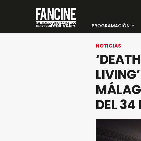
FESTIVAL
PROGRAMACIÓN
Sobre nosotros
Películas
NOTICIAS
‘DEATH
Instituciones y
Días
Entidades
LIVING
colaboradoras
MÁLAG
PALMARÉS 35 FANCINE
DEL 34
Jurado Oficial
Jurado Joven
Sedes