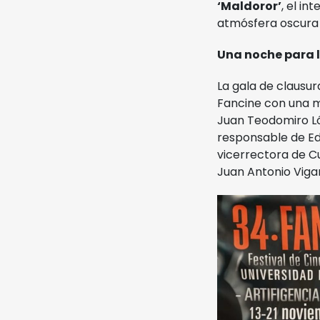
‘Maldoror’
, el in
atmósfera oscura 
Una noche para l
La gala de clausur
Fancine con una m
Juan Teodomiro L
responsable de Ed
vicerrectora de Cu
Juan Antonio Viga