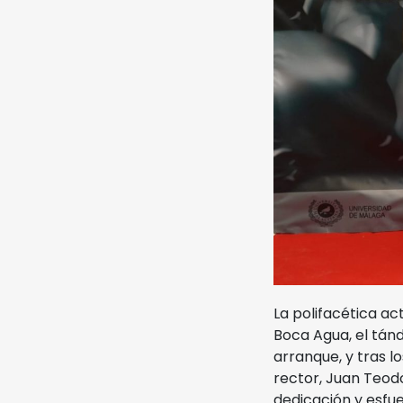
La polifacética ac
Boca Agua, el tánd
arranque, y tras l
rector, Juan Teod
dedicación y esfue