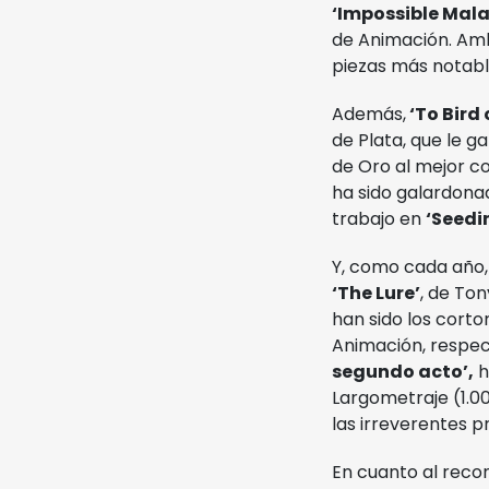
‘Impossible Mala
de Animación. Amb
piezas más notabl
Además,
‘To Bird 
de Plata, que le g
de Oro al mejor co
ha sido galardonad
trabajo en
‘Seedi
Y, como cada año, 
‘The Lure’
, de Ton
han sido los cort
Animación, respe
segundo acto’,
h
Largometraje (1.0
las irreverentes p
En cuanto al reco