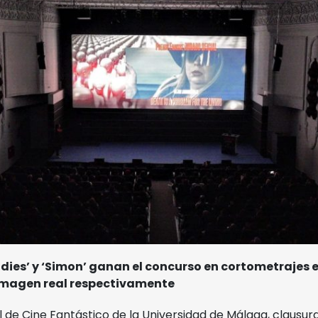
Museo Picasso
Polo de Contenidos
Digitales
dies’ y ‘Simon’ ganan el concurso en cortometrajes 
imagen real respectivamente
al de Cine Fantástico de la Universidad de Málaga, clausu