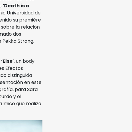
o,
‘Death is a
mio Universidad de
tenido su première
 sobre la relación
umado dos
a Pekka Strang,
a
‘Else’
, un body
es Efectos
ido distinguida
esentación en este
grafía, para Sara
surdo y el
fílmico que realiza