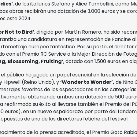
dies’
, de los italianos Stefano y Alice Tambellini, como 
as obras recibirán una dotación de 3.000 euros y se co
es este 2024.
or Not to Bird’
, dirigido por Martín Romero, ha sido recon
arantiza una candidatura en representación de Fancine al 
rtometraje europeo fantástico. Por su parte, el director 
o con el Premio RC Service a la Mejor Dirección de Fotog
ng, Blossoming, Fruiting’
, dotado con 1.500 euros en alq
el público ha jugado un papel esencial en la selección de
y Hipwell (Reino Unido), y
‘Wander to Wonder’,
de Nina G
ometrajes favoritos de los espectadores en las categoría
ctivamente, obteniendo ambas una dotación de 500 euro
a reafirmado su éxito al llevarse también el Premio del Pú
00 euros), en un nuevo espaldarazo por parte del fandom
ropuestas de uno de los directores fetiche del festival.
nocimiento de la prensa acreditada, el Premio Gato Rabi