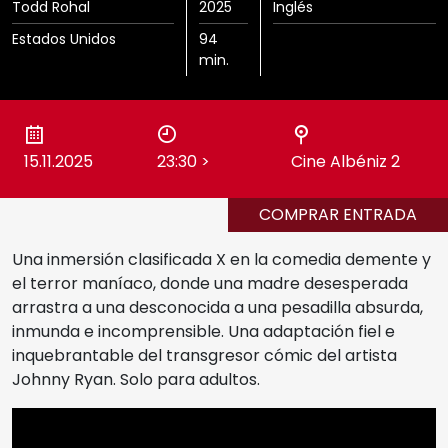
Todd Rohal
2025
Inglés
Cine Albéniz
Estados Unidos
94
Sedes
min.
Salón de Actos E.T.S.I.
Noviembre Fantasma
Facultad de Ciencias
15.11.2025
23:30
>
Cine Albéniz 2
Ediciones Anteriores
Museo Picasso
COMPRAR ENTRADA
Videos
Una inmersión clasificada X en la comedia demente y
Polo de Contenidos Digitales
el terror maníaco, donde una madre desesperada
MIFF
arrastra a una desconocida a una pesadilla absurda,
inmunda e incomprensible. Una adaptación fiel e
inquebrantable del transgresor cómic del artista
Reglamento
Johnny Ryan. Solo para adultos.
Entradas