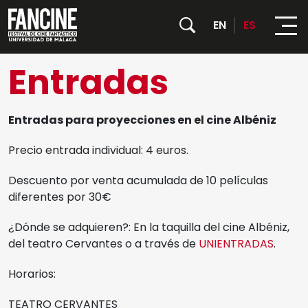
EN
ES
Entradas
FESTIVAL
Entradas para proyecciones en el cine Albéniz
PROGRAMACIÓN
Sobre nosotros
Precio entrada individual: 4 euros.
ACTIVIDADES
Películas
Instituciones y Entidades colaboradoras
Descuento por venta acumulada de 10 películas
Todas las actividades
CONVOCATORIAS
Días
diferentes por 30€
PALMARÉS 35 FANCINE
NOTICIAS
Contenedor Cultural
¿Dónde se adquieren?: En la taquilla del cine Albéniz,
PRENSA
del teatro Cervantes o a través de
UNI
E
N
T
R
A
D
A
S
.
Jurado Oficial
Rectorado de la UMA
HORARIOS
Horarios:
Jurado Joven
TEATRO CERVANTES