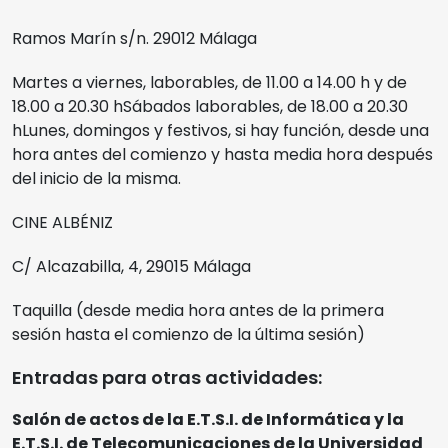
Cine Albéniz
Ramos Marín s/n. 29012 Málaga
Sedes
Salón de Actos E.T.S.I.
Martes a viernes, laborables, de 11.00 a 14.00 h y de
18.00 a 20.30 h
Sábados laborables, de 18.00 a 20.30
Noviembre Fantasma
h
Lunes, domingos y festivos, si hay función, desde una
Facultad de Ciencias
hora antes del comienzo y hasta media hora después
Ediciones Anteriores
del inicio de la misma.
Museo Picasso
CINE ALBÉNIZ
Videos
Polo de Contenidos Digitales
C/ Alcazabilla, 4, 29015 Málaga
MIFF
Taquilla (desde media hora antes de la primera
sesión hasta el comienzo de la última sesión)
Reglamento
Entradas para otras actividades:
Salón de actos de la E.T.S.I. de Informática y la
Entradas
E.T.S.I. de Telecomunicaciones de la Universidad