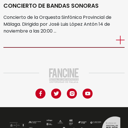
Cine Albéniz
CONCIERTO DE BANDAS SONORAS
Sedes
Concierto de la Orquesta Sinfónica Provincial de
Salón de Actos E.T.S.I.
Málaga. Dirigida por José Luis López Antón 14 de
noviembre a las 20:00 …
Noviembre Fantasma
Facultad de Ciencias
Ediciones Anteriores
Museo Picasso
Videos
Polo de Contenidos Digitales
MIFF
Reglamento
Entradas