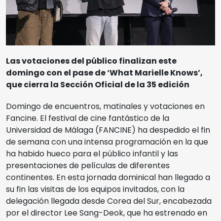
Cine Albéniz
Sedes
Salón de Actos E.T.S.I.
Noviembre Fantasma
Las votaciones del público finalizan este
Facultad de Ciencias
domingo con el pase de ‘What Marielle Knows’,
que cierra la Sección Oficial de la 35 edición
Ediciones Anteriores
Museo Picasso
Domingo de encuentros, matinales y votaciones en
Fancine. El festival de cine fantástico de la
Videos
Universidad de Málaga (FANCINE) ha despedido el fin
Polo de Contenidos Digitales
de semana con una intensa programación en la que
MIFF
ha habido hueco para el público infantil y las
presentaciones de películas de diferentes
continentes. En esta jornada dominical han llegado a
Reglamento
su fin las visitas de los equipos invitados, con la
delegación llegada desde Corea del Sur, encabezada
por el director Lee Sang-Deok, que ha estrenado en
Entradas