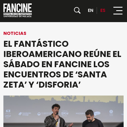
EN
ES
NOTICIAS
FESTIVAL
EL FANTÁSTICO
PROGRAMACIÓN
Sobre nosotros
IBEROAMERICANO REÚNE EL
SÁBADO EN FANCINE LOS
ACTIVIDADES
Películas
Instituciones y Entidades colaboradoras
ENCUENTROS DE ‘SANTA
Todas las actividades
CONVOCATORIAS
Días
ZETA’ Y ‘DISFORIA’
PALMARÉS 35 FANCINE
NOTICIAS
Contenedor Cultural
PRENSA
Jurado Oficial
Rectorado de la UMA
HORARIOS
Jurado Joven