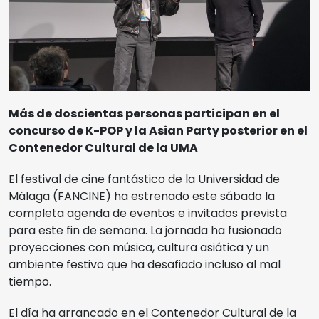
Cine Albéniz
Sedes
Salón de Actos E.T.S.I.
Noviembre Fantasma
Facultad de Ciencias
Más de doscientas personas participan en el
Ediciones Anteriores
concurso de K-POP y la Asian Party posterior en el
Museo Picasso
Contenedor Cultural de la UMA
Videos
El festival de cine fantástico de la Universidad de
Polo de Contenidos Digitales
Málaga (FANCINE) ha estrenado este sábado la
completa agenda de eventos e invitados prevista
MIFF
para este fin de semana. La jornada ha fusionado
proyecciones con música, cultura asiática y un
Reglamento
ambiente festivo que ha desafiado incluso al mal
tiempo.
Entradas
El día ha arrancado en el Contenedor Cultural de la