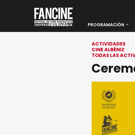
FESTIVAL
PROGRAMACIÓN
Sobre nosotros
Películas
ACTIVIDADES
CINE ALBÉNIZ
Instituciones y
Días
TODAS LAS ACTI
Entidades
Ceremo
colaboradoras
PALMARÉS 35 FANCINE
Jurado Oficial
Jurado Joven
Sedes