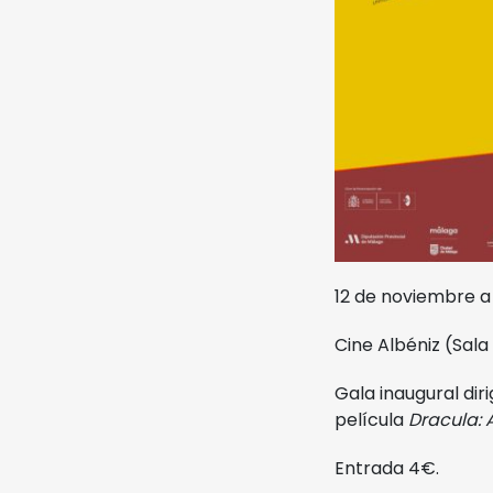
Noviembre Fantasma
Ediciones Anteriores
Videos
MIFF
Reglamento
12 de noviembre a 
Cine Albéniz (Sala 
Entradas
Gala inaugural dir
película
Dracula: 
Entrada 4€.