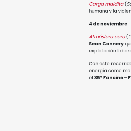
Carga maldita
(
S
humana y la viole
4 de noviembre
Atmósfera cero
(
O
Sean Connery
que
explotación laboral
Con este recorrid
energía como motor
el
35º Fancine – 