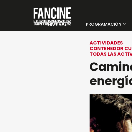
FESTIVAL
PROGRAMACIÓN
Sobre nosotros
Películas
ACTIVIDADES
CONTENEDOR CU
Instituciones y
Días
TODAS LAS ACTI
Entidades
Camino
colaboradoras
energí
PALMARÉS 35 FANCINE
Jurado Oficial
Jurado Joven
Sedes