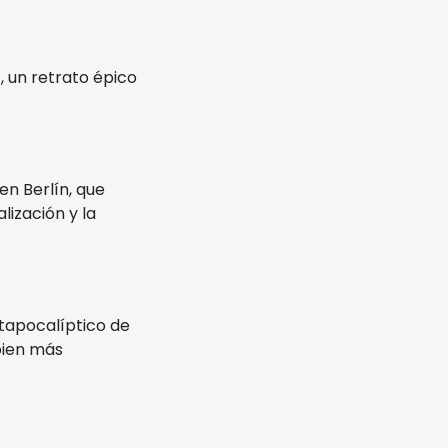
n
, un retrato épico
en Berlín, que
lización y la
ostapocalíptico de
bien más