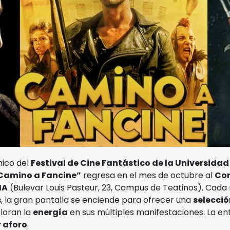
Polo de Contenidos
Digitales
mico del
Festival de Cine Fantástico de la Universida
Camino a Fancine”
regresa en el mes de octubre al
Co
MA
(Bulevar Louis Pasteur, 23, Campus de Teatinos). Cada 
s
, la gran pantalla se enciende para ofrecer una
selecció
loran la
energía
en sus múltiples manifestaciones. La e
 aforo
.