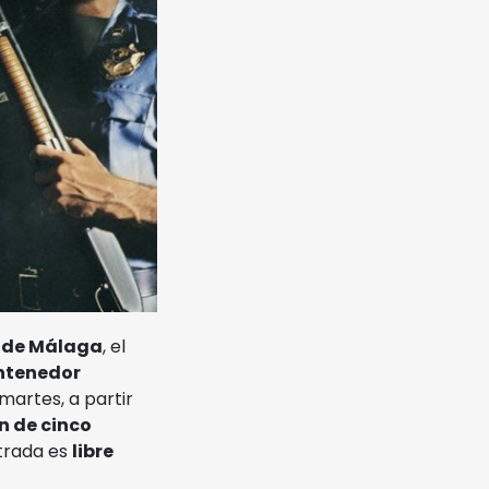
d de Málaga
, el
ntenedor
martes, a partir
n de cinco
ntrada es
libre