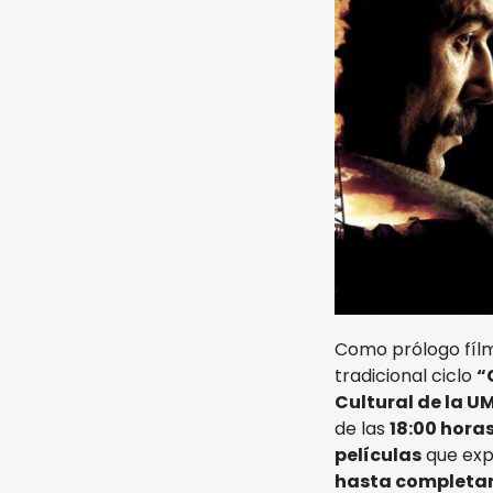
Noviembre Fantasma
Ediciones Anteriores
Videos
MIFF
Reglamento
Entradas
Como prólogo fíl
tradicional ciclo
“
Cultural de la U
de las
18:00 hora
películas
que exp
hasta completar