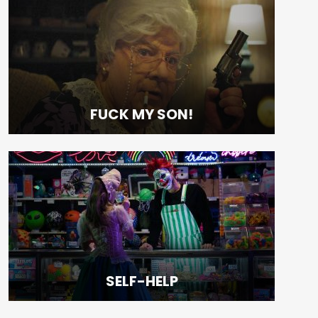
Cine Albéniz
Sedes
Salón de Actos E.T.S.I.
Noviembre Fantasma
Facultad de Ciencias
FUCK MY SON!
Ediciones Anteriores
Museo Picasso
Videos
Polo de Contenidos Digitales
MIFF
Reglamento
SELF-HELP
Entradas