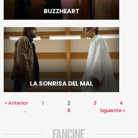
BUZZHEART
LA SONRISA DEL MAL
« Anterior
1
2
3
4
…
8
Siguiente »