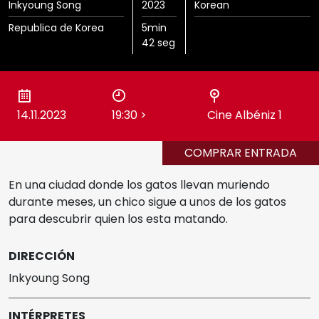
Inkyoung Song
2023
Korean
Cine Albéniz
Republica de Korea
5min
Sedes
42 seg
Salón de Actos E.T.S.I.
Noviembre Fantasma
Galería Central
14.11.2023
19:30
>
Cine Albéniz 1
Ediciones Anteriores
COMPRAR ENTRADA
Videos
En una ciudad donde los gatos llevan muriendo
durante meses, un chico sigue a unos de los gatos
MIFF
para descubrir quien los esta matando.
DIRECCIÓN
Reglamento
Inkyoung Song
INTÉRPRETES