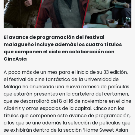
Cine Albéniz
Sedes
Salón de Actos E.T.S.I.
Noviembre Fantasma
El avance de programación del festival
Galería Central
malagueño incluye además los cuatro títulos
que componen el ciclo en colaboración con
Ediciones Anteriores
CineAsia
A poco más de un mes para el inicio de su 33 edición,
Videos
el festival de cine fantástico de la Universidad de
Málaga ha anunciado una nueva remesa de películas
MIFF
que estarán presentes en la cartelera del certamen,
que se desarrollará del 8 al 16 de noviembre en el cine
Albéniz y otros espacios de la capital. Cinco son los
Reglamento
títulos que componen este avance de programación,
a los que se une además la selección de películas que
se exhibirán dentro de la sección ‘Home Sweet Asian