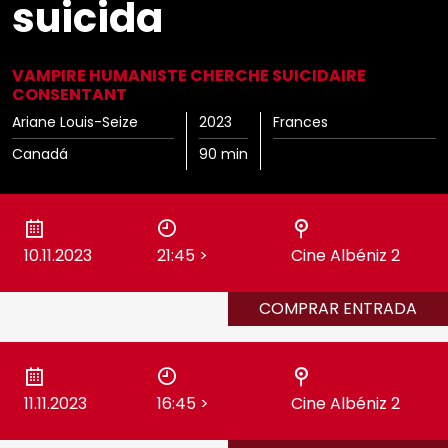
suicida
Cine Albéniz
Sedes
Salón de Actos E.T.S.I.
VAMPIRE HUMANISTE CHERCHE SUICIDAIRE
CONSENTANT
Noviembre Fantasma
Ariane Louis-Seize
2023
Frances
Galería Central
Canadá
90 min
Ediciones Anteriores
Videos
10.11.2023
21:45
>
Cine Albéniz 2
MIFF
COMPRAR ENTRADA
Reglamento
11.11.2023
16:45
>
Cine Albéniz 2