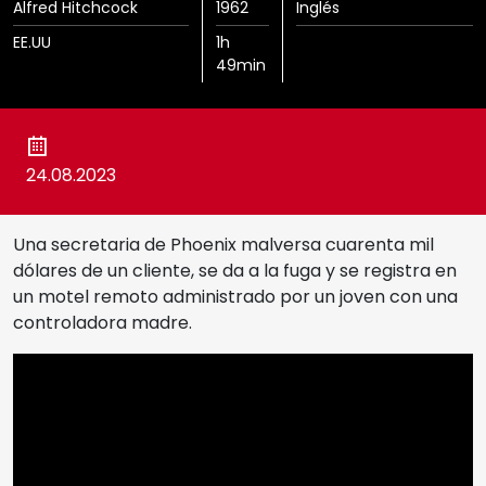
Alfred Hitchcock
1962
Inglés
Cine Albéniz
EE.UU
1h
Sedes
49min
Salón de Actos E.T.S.I.
Noviembre Fantasma
Galería Central
24.08.2023
Ediciones Anteriores
Una secretaria de Phoenix malversa cuarenta mil
Videos
dólares de un cliente, se da a la fuga y se registra en
un motel remoto administrado por un joven con una
controladora madre.
MIFF
Reglamento