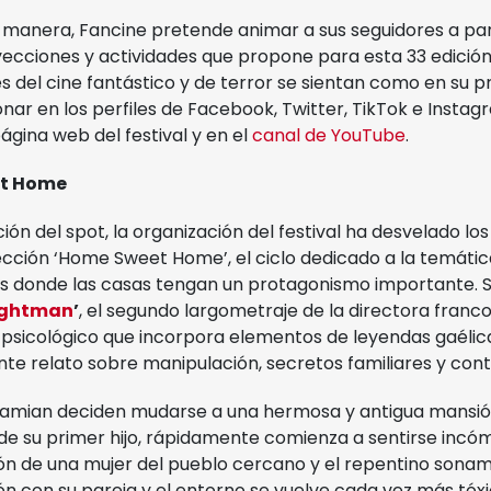
e manera, Fancine pretende animar a sus seguidores a par
cciones y actividades que propone para esta 33 edición,
 del cine fantástico y de terror se sientan como en su pr
onar en los perfiles de Facebook, Twitter, TikTok e Insta
gina web del festival y en el
canal de YouTube
.
et Home
ión del spot, la organización del festival ha desvelado los
cción ‘Home Sweet Home’, el ciclo dedicado a la temátic
ias donde las casas tengan un protagonismo importante.
ightman
’
, el segundo largometraje de la directora franc
ler psicológico que incorpora elementos de leyendas gaél
e relato sobre manipulación, secretos familiares y contr
Damian deciden mudarse a una hermosa y antigua mansión
de su primer hijo, rápidamente comienza a sentirse incó
ión de una mujer del pueblo cercano y el repentino sona
ón con su pareja y el entorno se vuelve cada vez más tóxi