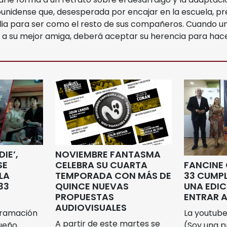
ounidense que, desesperada por encajar en la escuela, pr
ilia para ser como el resto de sus compañeros. Cuando un
 su mejor amiga, deberá aceptar su herencia para hacer
IE’,
NOVIEMBRE FANTASMA
SE
CELEBRA SU CUARTA
FANCINE 
LA
TEMPORADA CON MÁS DE
33 CUMP
33
QUINCE NUEVAS
UNA EDIC
PROPUESTAS
ENTRAR A
AUDIOVISUALES
gramación
La youtube
A partir de este martes se
gueño
(Soy una p