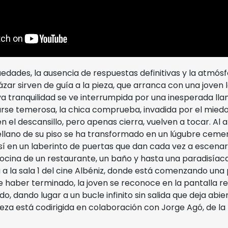
edades, la ausencia de respuestas definitivas y la atmósf
ázar sirven de guía a la pieza, que arranca con una joven
a tranquilidad se ve interrumpida por una inesperada lla
rse temerosa, la chica comprueba, invadida por el miedo
n el descansillo, pero apenas cierra, vuelven a tocar. Al a
ellano de su piso se ha transformado en un lúgubre cemen
í en un laberinto de puertas que dan cada vez a escenario
ocina de un restaurante, un baño y hasta una paradisíaca
 a la sala 1 del cine Albéniz, donde está comenzando una
e haber terminado, la joven se reconoce en la pantalla r
o, dando lugar a un bucle infinito sin salida que deja abier
 pieza está codirigida en colaboración con Jorge Agó, de l