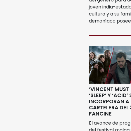
joven india-estad
cultura y a su fam
demoníaco posee a
‘VINCENT MUST D
‘SLEEP’ Y ‘ACID’ 
INCORPORAN A 
CARTELERA DEL 
FANCINE
El avance de pro
del festival mala