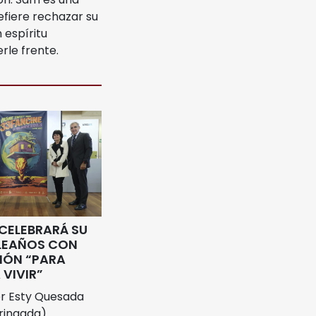
efiere rechazar su
 espíritu
le frente.
CELEBRARÁ SU
LEAÑOS CON
IÓN “PARA
 VIVIR”
r Esty Quesada
ringada)