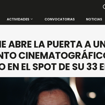
ACTIVIDADES
CONVOCATORIAS
NOTICIAS
Todas las actividades
E ABRE LA PUERTA A U
Contenedor Cultural
INTO CINEMATOGRÁFIC
Rectorado de la UMA
O EN EL SPOT DE SU 33 
Cine Albéniz
Salón de Actos E.T.S.I.
Galería Central