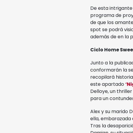
De esta intrigant
programa de proye
de que los amantes
spot se podrá visi
además de en la pá
Ciclo Home Swe
Junto a la publicac
conformarán la se
recopilará histor
este apartado
‘N
Delloye, un thril
para un contundent
Alex y su marido 
ella, embarazada 
Tras la desaparic
Damian, su situaci