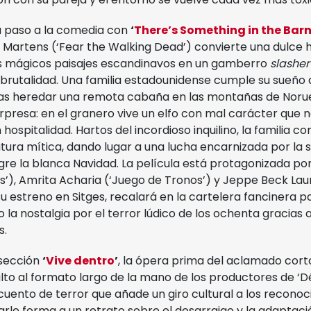
á paso a la comedia con
‘
There’s Something in the Bar
 Martens (‘Fear the Walking Dead’) convierte una dulce h
s mágicos paisajes escandinavos en un gamberro
slasher
y brutalidad. Una familia estadounidense cumple su sueño 
tras heredar una remota cabaña en las montañas de Norueg
rpresa: en el granero vive un elfo con mal carácter que n
ospitalidad. Hartos del incordioso inquilino, la familia c
atura mítica, dando lugar a una lucha encarnizada por la 
e la blanca Navidad. La película está protagonizada por
s’), Amrita Acharia (‘Juego de Tronos’) y Jeppe Beck Lau
su estreno en Sitges, recalará en la cartelera fancinera p
la nostalgia por el terror lúdico de los ochenta gracias 
s.
sección
‘
Vive dentro
’
, la ópera prima del aclamado cort
alto al formato largo de la mano de los productores de ‘Dé
cuento de terror que añade un giro cultural a los recono
rle forma a un retrato sobre el desarraigo y la adaptaci