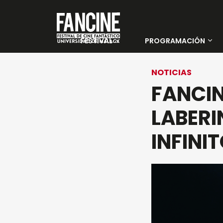
FESTIVAL
PROGRAMACIÓN
Sobre nosotros
Películas
NOTICIAS
FANCIN
PALMARÉS 33 FANCINE
Días
LABER
Entradas
INFINIT
Jurado Oficial
Jurado Joven
Sedes
Noviembre Fantasma