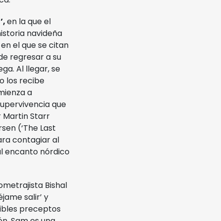
n
’,
en la que el
istoria navideña
en el que se citan
de regresar a su
a. Al llegar, se
o los recibe
omienza a
supervivencia que
 Martin Starr
rsen (‘The Last
ara contagiar al
al encanto nórdico
ometrajista Bishal
jame salir’ y
cibles preceptos
ón. Sam es una