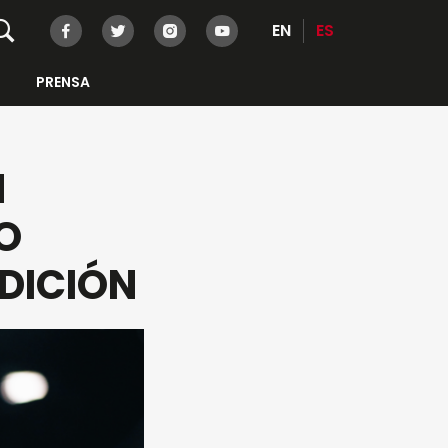
EN
ES
PRENSA
N
O
EDICIÓN