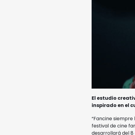
Ediciones Anteriores
Videos
MIFF
Reglamento
El estudio creat
inspirado en el 
“Fancine siempre 
festival de cine f
desarrollará del 8