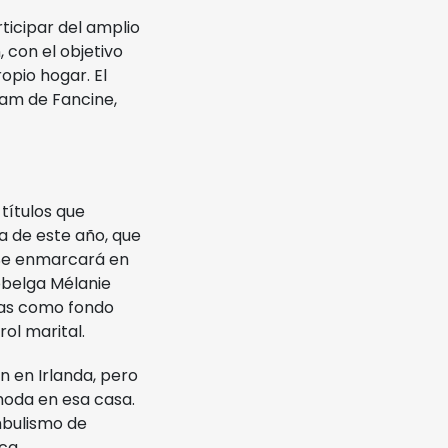
ticipar del amplio
 con el objetivo
opio hogar. El
gram de Fancine,
 títulos que
a de este año, que
 Se enmarcará en
obelga Mélanie
icas como fondo
ol marital.
 en Irlanda, pero
moda en esa casa.
mbulismo de
ca.