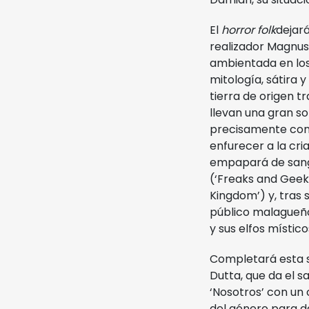
El
horror folk
dejar
realizador Magnus
ambientada en lo
mitología, sátira 
tierra de origen 
llevan una gran so
precisamente con h
enfurecer a la cri
empapará de sangr
(‘Freaks and Geek
Kingdom’) y, tras 
público malagueño 
y sus elfos místico
Completará esta 
Dutta, que da el s
‘Nosotros’ con un 
del género para da