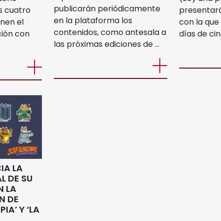
publicarán periódicamente
s cuatro
presentará
en la plataforma los
nen el
con la que
contenidos, como antesala a
ción con
días de cin
las próximas ediciones de …
IA LA
L DE SU
N LA
N DE
IA’ Y ‘LA