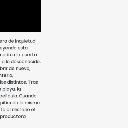
era de inquietud
 leyendo esta
mada a la puerta.
 a lo desconocido,
brir de nuevo,
terio,
s distintos. Tras
 playa, la
 película. Cuando
epitiendo la misma
to al misterio el
a productora