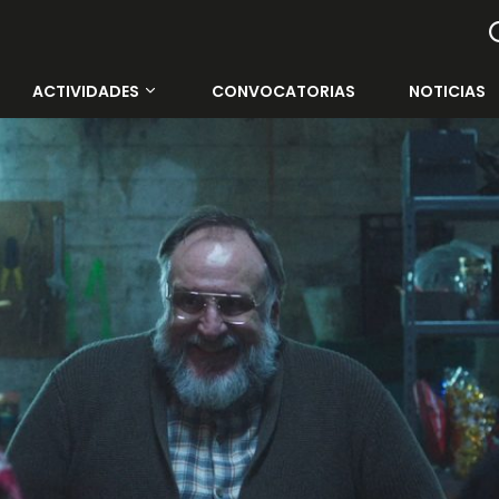
ACTIVIDADES
CONVOCATORIAS
NOTICIAS
Todas las actividades
Contenedor Cultural
Rectorado de la UMA
Cine Albéniz
Salón de Actos E.T.S.I.
Galería Central