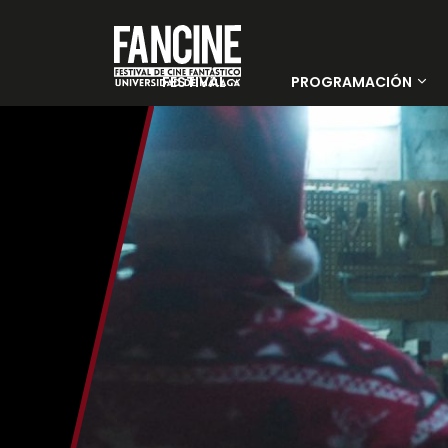
FESTIVAL
PROGRAMACIÓN
Sobre nosotros
Películas
PALMARÉS 33 FANCINE
Días
Entradas
Jurado Oficial
Jurado Joven
Sedes
Noviembre Fantasma