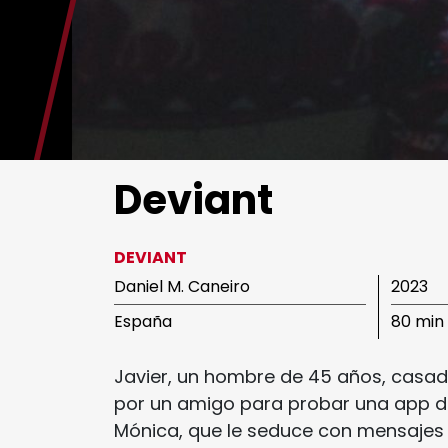
Ediciones Anteriores
Videos
MIFF
Deviant
Reglamento
DEVIANT
Daniel M. Caneiro
2023
España
80 min
Javier, un hombre de 45 años, casad
por un amigo para probar una app de 
Mónica, que le seduce con mensajes p