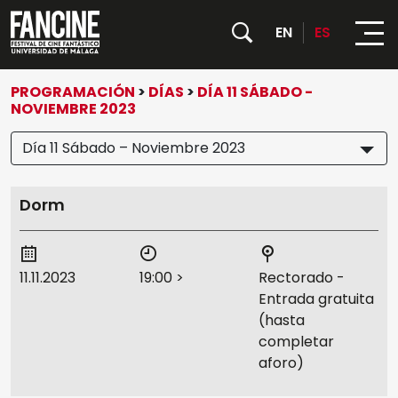
EN
ES
PROGRAMACIÓN
>
DÍAS
>
DÍA 11 SÁBADO -
NOVIEMBRE 2023
FESTIVAL
Día 11 Sábado – Noviembre 2023
PROGRAMACIÓN
Sobre nosotros
ACTIVIDADES
Películas
Dorm
PALMARÉS 33 FANCINE
Todas las actividades
CONVOCATORIAS
Días
Entradas
NOTICIAS
11.11.2023
19:00
>
Rectorado -
Contenedor Cultural
Entrada gratuita
PRENSA
(hasta
Jurado Oficial
completar
Rectorado de la UMA
aforo)
Jurado Joven