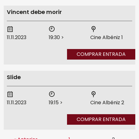
Cine Albéniz
Vincent debe morir
Sedes
Salón de Actos E.T.S.I.
Noviembre Fantasma
11.11.2023
19:30
>
Cine Albéniz 1
Galería Central
COMPRAR ENTRADA
Ediciones Anteriores
Videos
Slide
MIFF
11.11.2023
19:15
>
Cine Albéniz 2
Reglamento
COMPRAR ENTRADA